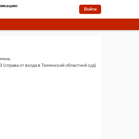
бликацию
Войти
юмень
03 (справа от входа в Тюменский областной суд)