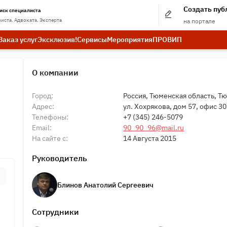
Создать пу
иск специалиста
иста. Адвоката. Эксперта
на портале
Заказ услуг
Эксклюзив!
Сервисы
Мероприятия
ПРО
ВИП
О компании
Город:
Россия, Тюменская область, Т
Адрес:
ул. Хохрякова, дом 57, офис 3
Телефоны:
+7 (345) 246-5079
Email:
90_90_96@mail.ru
На сайте с:
14 Августа 2015
Руководитель
Блинов Анатолий Сергеевич
Сотрудники